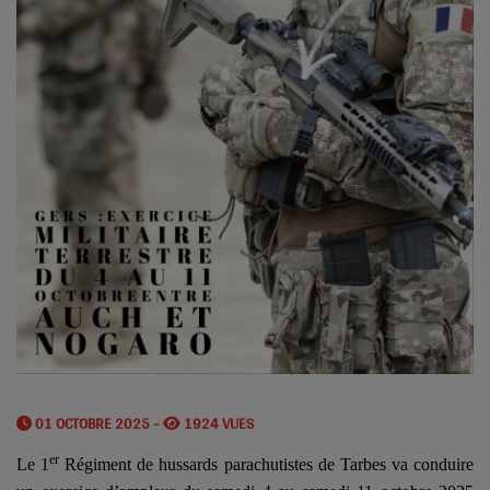
01 OCTOBRE 2025 -
1924 VUES
er
Le 1
Régiment de hussards parachutistes de Tarbes va conduire