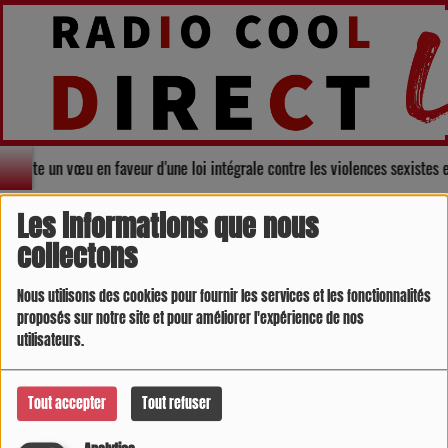
 adopte un vœu en faveur d'une loi intégrale contre les violences sexistes 
SPORTS
RSS
Les informations que nous
collectons
Nous utilisons des cookies pour fournir les services et les fonctionnalités
proposés sur notre site et pour améliorer l'expérience de nos
utilisateurs.
Tout accepter
Tout refuser