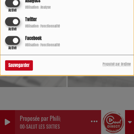
Analytics
Utilisation: Analyse
Activé
Twitter
Utilisation: Fonctionnalité
Activé
Facebook
Utilisation: Fonctionnalité
Activé
Propulsé par Orejime
Sauvegarder
Proposée par Philippe Detraux
00-SALUT LES SIXTIES