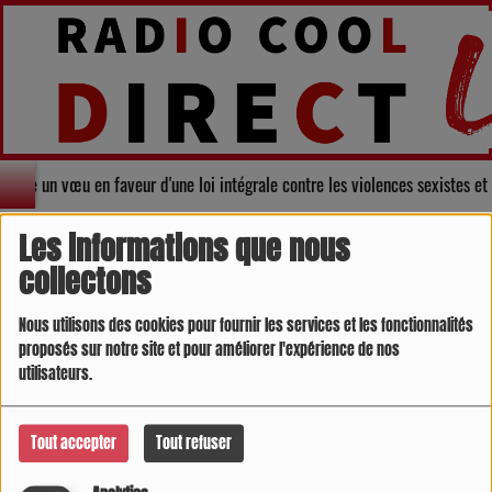
adopte un vœu en faveur d'une loi intégrale contre les violences sexistes e
AU COEUR DU TERRITOIRE
RSS
Les informations que nous
collectons
Nous utilisons des cookies pour fournir les services et les fonctionnalités
proposés sur notre site et pour améliorer l'expérience de nos
utilisateurs.
Tout accepter
Tout refuser