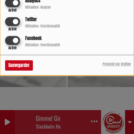
Analytics
Utilisation: Analyse
Activé
Twitter
Utilisation: Fonctionnalité
Activé
Facebook
Utilisation: Fonctionnalité
Activé
Propulsé par Orejime
Sauvegarder
Gimme! Gimme! Gimme! (A Man After Midnig
Stockholm Honey