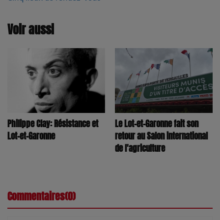
Voir aussi
Philippe Clay: Résistance et
Le Lot-et-Garonne fait son
Lot-et-Garonne
retour au Salon international
de l'agriculture
Commentaires(0)