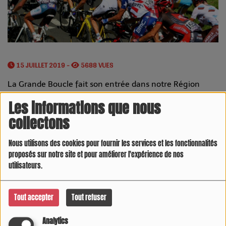
15 JUILLET 2019 -
5688 VUES
La Grande Boucle fait son entrée dans notre Région
lundi 15 juillet. Elle y restera juqu'au 20 juillet. Entre les
Les informations que nous
plaines tarnaises et les cols pyrénéens, le parcours est
collectons
complet et promet un beau spectacle.
Nous utilisons des cookies pour fournir les services et les fonctionnalités
proposés sur notre site et pour améliorer l'expérience de nos
utilisateurs.
Tout accepter
Tout refuser
Analytics