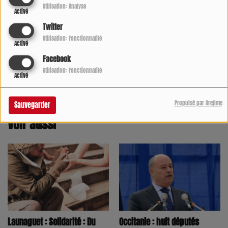
Utilisation: Analyse
Activé
Twitter
Utilisation: Fonctionnalité
Activé
Facebook
Utilisation: Fonctionnalité
Activé
Propulsé par Orejime
Sauvegarder
Voir aussi
Launaguet : Solidarité : Du
Occitanie : huit députés