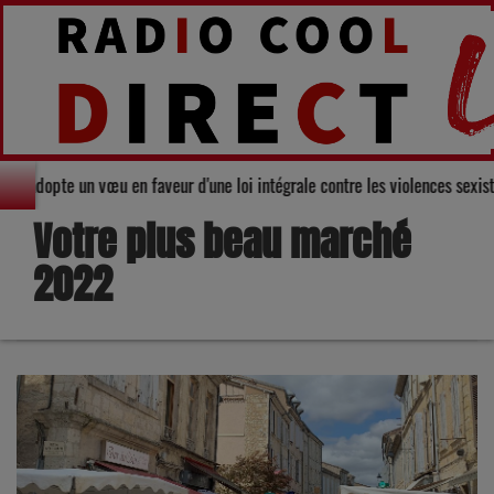
départemental du Gers adopte un vœu en faveur d'une loi intégrale contre le
Votre plus beau marché
2022