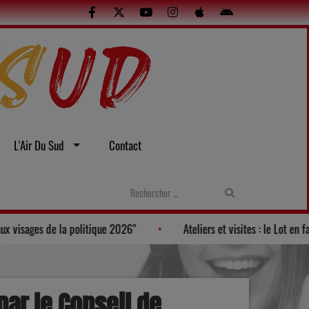
L'Air Du Sud
Contact
u Palmarès des "100 nouveaux visages de la politique 2026"
Ate
par le Conseil de