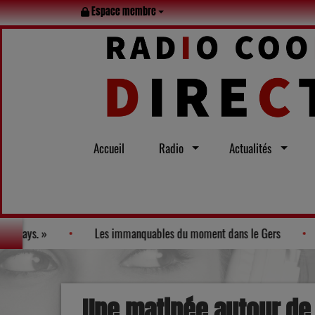
Espace membre
Accueil
Radio
Actualités
et : la douceur de vivre a son pays. »
Les immanquables du mo
Une matinée autour de l