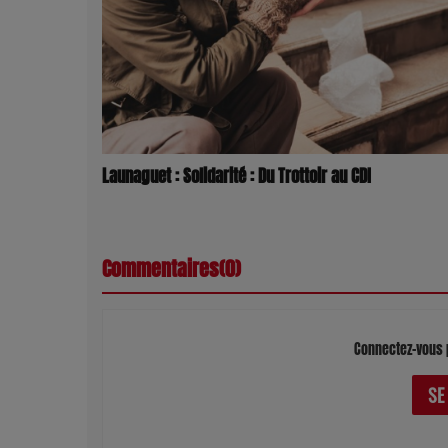
Launaguet : Solidarité : Du Trottoir au CDI
Commentaires(0)
Connectez-vous 
SE