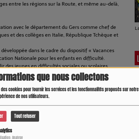
nges entre les régions sur la Route, et même au-delà,
aration avec le département du Gers comme chef de
L
iques et des collèges en Italie, République Tchèque et
e développée dans le cadre du dispositif « Vacances
ation Nationale pour les enfants en difficulté.
ir des jeunes en difficultés sociales ou scolaires,
eur proposer un programme équilibré associant
formations que nous collectons
 activités sportives et culturelles au sens large.
 à l’initiative de AERA en coopération étroite avec le
 des cookies pour fournir les services et les fonctionnalités proposés sur notre 
périence de nos utilisateurs.
, les services Départementaux de l’éducation Nationale
llèges et une école, avec un grand succès.
er
Tout refuser
 « Escape Game d’Artagnan » développé en
alytics
Crespo Christine
Julie On aime la
M
ilisation: Analyse