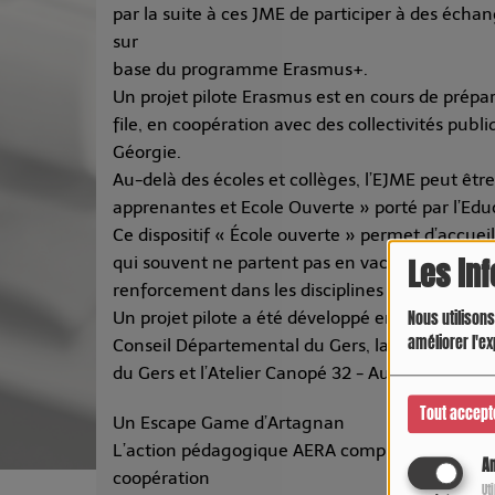
par la suite à ces JME de participer à des écha
sur
base du programme Erasmus+.
Un projet pilote Erasmus est en cours de prép
file, en coopération avec des collectivités publ
Géorgie.
Au-delà des écoles et collèges, l’EJME peut êtr
apprenantes et Ecole Ouverte » porté par l’Educ
Ce dispositif « École ouverte » permet d’accueill
qui souvent ne partent pas en vacances pour l
Les in
renforcement dans les disciplines fondamentales,
Un projet pilote a été développé en août dernier
Nous utilisons
améliorer l'ex
Conseil Départemental du Gers, la ville d’Auch
du Gers et l’Atelier Canopé 32 - Auch avec 4 co
Tout accept
Un Escape Game d’Artagnan
L’action pédagogique AERA comprend aussi un
An
coopération
Ut