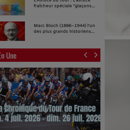
L'Astuce du Jour : L'astuce
fraîcheur spéciale "glaçons
malins"
Marc Bloch (1886–1944) l'un
des plus grands historiens
français du XXe siècle
En Une