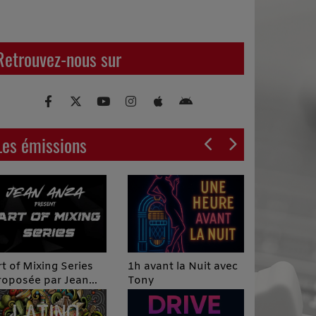
Retrouvez-nous sur
Les émissions
Podcast I
rt of Mixing Series
1h avant la Nuit avec
roposée par Jean
Tony
nza