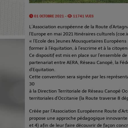
01 OCTOBRE 2021 -
11741 VUES
L’Association européenne de la Route d’Artagnan
l’Europe en mai 2021 Itinéraires culturels (c
« l’Ecole des Jeunes Mousquetaires Européens »
former à l’équitation, à l’escrime et à la cito
Ce dispositif est mis en place sur l’ensemble d
partenariat entre AERA, Réseau Canopé, la Fédé
d’Equitation.
Cette convention sera signée par les représent
30
à la Direction Territoriale de Réseau Canopé Occ
territoriales d’Occitanie (la Route traverse 8 
Créée par l’Association Européenne Route d’Art
propose une approche pédagogique innovante pou
et 4) afin de leur faire découvrir de façon con