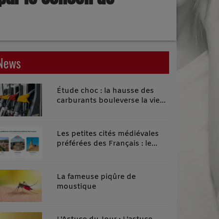
News
Étude choc : la hausse des
carburants bouleverse la vie
quotidienne des habitants des
territoires ruraux
Les petites cités médiévales
préférées des Français : le
classement 2026 qui remonte
le temps
La fameuse piqûre de
moustique