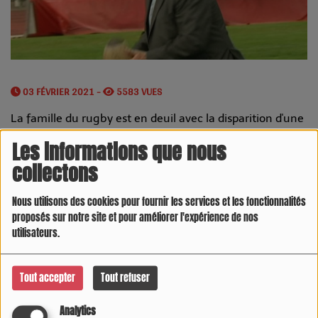
03 FÉVRIER 2021 -
5583 VUES
La famille du rugby est en deuil avec la disparition d'une
figure emblématique Jean-Pierre Bastiat, figure de l'US
Les informations que nous
Dax. Le Landias est décédé à l'âge de 71 ans d'un
collectons
accident vasculaire cérébrale.
Nous utilisons des cookies pour fournir les services et les fonctionnalités
© FTV
proposés sur notre site et pour améliorer l'expérience de nos
utilisateurs.
Tout accepter
Tout refuser
Analytics