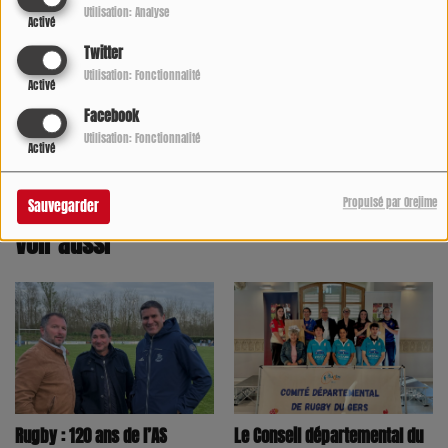
Utilisation: Analyse
Activé
Twitter
Utilisation: Fonctionnalité
Activé
Facebook
Utilisation: Fonctionnalité
Activé
Propulsé par Orejime
Sauvegarder
Voir aussi
Rugby : 120 ans de l’AS
Le Conseil départemental du