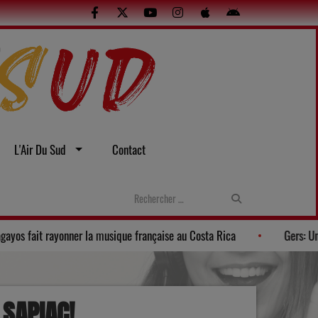
L'Air Du Sud
Contact
l’été
La Banda Los Pagayos fait rayonner la musique française a
 SAPIAC!