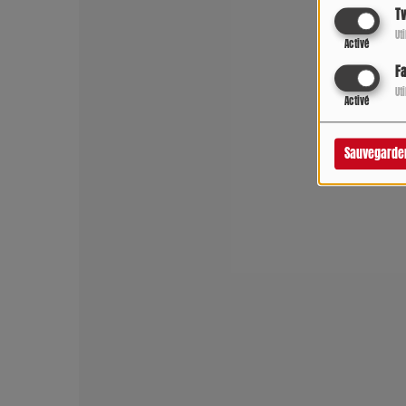
Tw
Ut
Activé
F
Ut
Activé
Sauvegarde