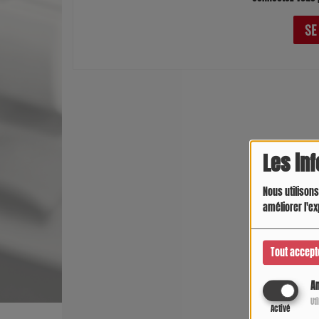
SE
Les in
Nous utilisons
améliorer l'ex
Tout accept
An
Ut
Activé