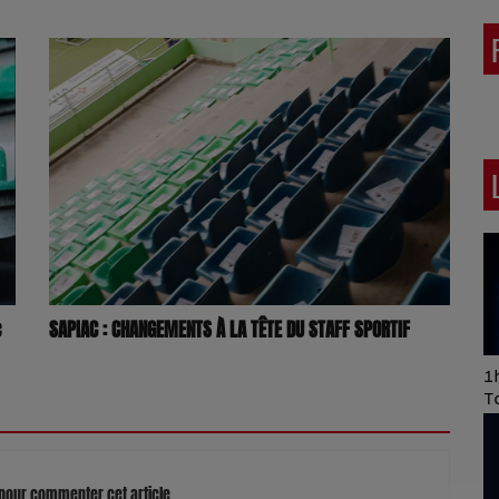
c
SAPIAC : CHANGEMENTS À LA TÊTE DU STAFF SPORTIF
Art of Mixing Series
1h
Proposée par Jean
T
Anza
pour commenter cet article