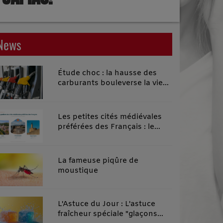
News
Étude choc : la hausse des
carburants bouleverse la vie
quotidienne des habitants des
territoires ruraux
Les petites cités médiévales
préférées des Français : le
classement 2026 qui remonte
le temps
La fameuse piqûre de
moustique
L'Astuce du Jour : L'astuce
fraîcheur spéciale "glaçons