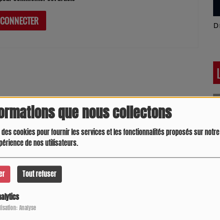
 CONNECTER
Latino América
D
formations que nous collectons
 des cookies pour fournir les services et les fonctionnalités proposés sur notre 
périence de nos utilisateurs.
er
Tout refuser
alytics
Crespo Christine
J
P
ilisation: Analyse