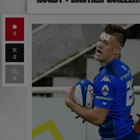
0
0
0