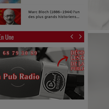
malins"
Marc Bloch (1886–1944) l'un
des plus grands historiens
français du XXe siècle
En Une