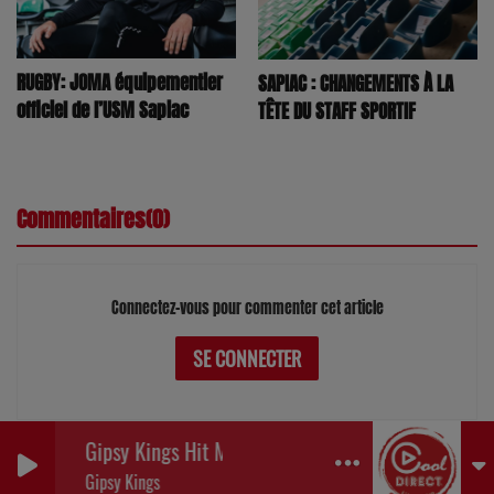
RUGBY: JOMA équipementier
SAPIAC : CHANGEMENTS À LA
officiel de l’USM Sapiac
TÊTE DU STAFF SPORTIF
Commentaires(0)
Connectez-vous pour commenter cet article
SE CONNECTER
Gipsy Kings Hit Mix '99 (Radio Mix)
0
0
0
Gipsy Kings