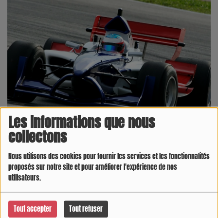
Les informations que nous
collectons
Nous utilisons des cookies pour fournir les services et les fonctionnalités
proposés sur notre site et pour améliorer l'expérience de nos
utilisateurs.
03 FÉVRIER 2024 -
5924 VUES
Tout accepter
Tout refuser
Un
grand
tremblement
de
terre
secoue
le
monde
de
la