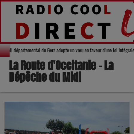
té : Le Conseil départemental du Gers adopte un vœu en faveur d'une loi int
La Route d'Occitanie - La
Dépêche du Midi