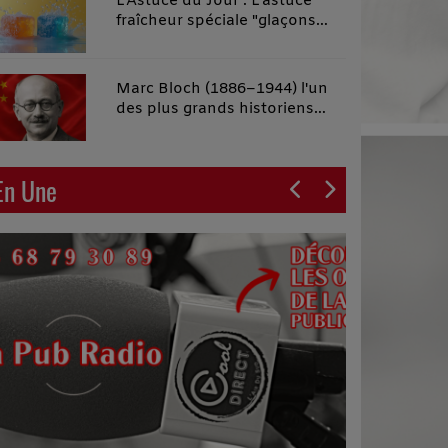
L'Astuce du Jour : L'astuce
fraîcheur spéciale "glaçons
malins"
Marc Bloch (1886–1944) l'un
des plus grands historiens
français du XXe siècle
En Une