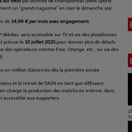
s sur neuf
par journée de championnat (beIN Sports
ment un "grand magazine" en clair le dimanche soir.
ir de
14,99 € par mois avec engagement
.
 Médias, sera accessible sur TV et via des plateformes
t prévue le
10 juillet 2025
pour donner plus de détails
 box des opérateurs comme Free, Orange, etc., ou via des
).
ns un million d'abonnés dès la première année.
ssions et le retrait de DAZN en tant que diffuseur
s en charge la production des matchs en interne, dans
et accessible aux supporters.
Art of Mixing Series
1h
Proposée par Jean
T
Anza