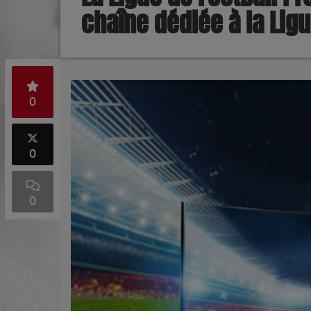
chaîne dédiée à la Lig
0
0
0