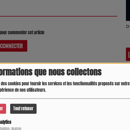
Latino América
D
pour commenter cet article
 CONNECTER
formations que nous collectons
 des cookies pour fournir les services et les fonctionnalités proposés sur notre 
périence de nos utilisateurs.
er
Tout refuser
alytics
Crespo Christine
J
ilisation: Analyse