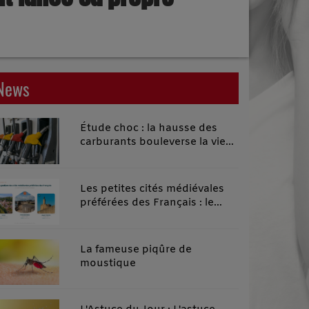
News
Étude choc : la hausse des
carburants bouleverse la vie
quotidienne des habitants des
territoires ruraux
Les petites cités médiévales
préférées des Français : le
classement 2026 qui remonte
le temps
La fameuse piqûre de
moustique