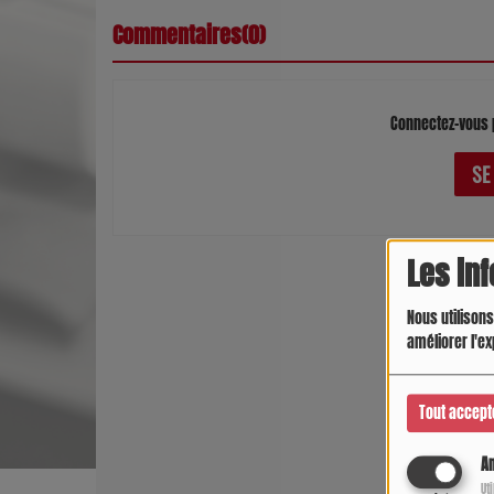
Commentaires(0)
Connectez-vous 
SE
Les in
Nous utilisons
améliorer l'ex
Tout accept
An
Ut