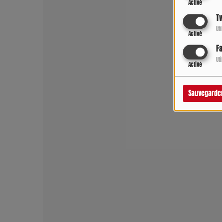
Activé
Tw
Ut
Activé
F
Ut
Activé
Sauvegarde