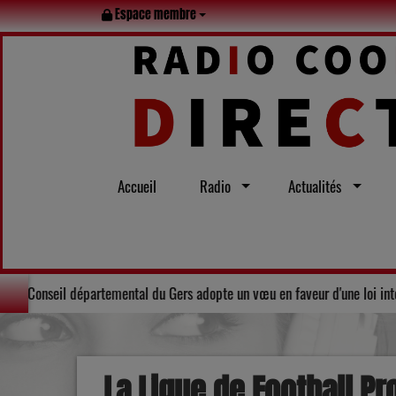
Espace membre
Accueil
Radio
Actualités
le tout l’été
Solidarité : Le Conseil départemental du Gers adopte
La Ligue de Football Pr