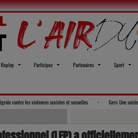
Replay
Participez
Partenaires
Sport
 un vœu en faveur d'une loi intégrale contre les violences sexistes et sexu
ofessionnel (LFP) a officielleme