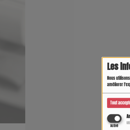
Les in
Nous utilisons
améliorer l'ex
Tout accept
An
Ut
Activé