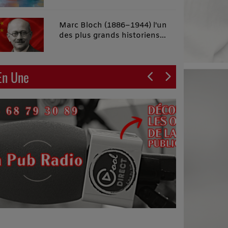
malins"
Marc Bloch (1886–1944) l'un
des plus grands historiens
français du XXe siècle
En Une