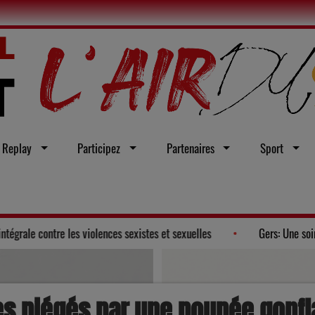
Replay
Participez
Partenaires
Sport
e un vœu en faveur d'une loi intégrale contre les violences sexistes et sex
es piégés par une poupée gonfla