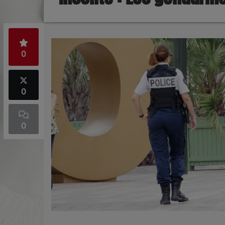
0
0
0