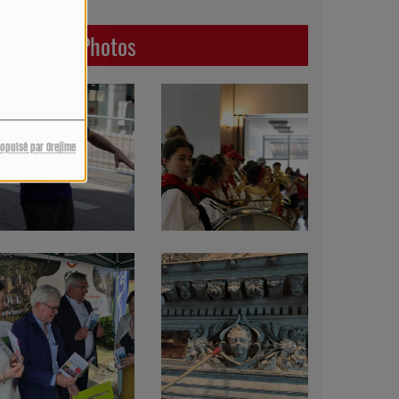
Dernières Photos
ropulsé par Orejime