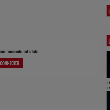
pour commenter cet article
 CONNECTER
Art of Mixing Series
1h
Proposée par Jean
T
Anza