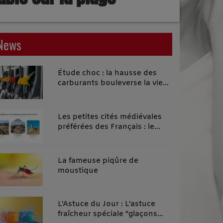
News
Étude choc : la hausse des
carburants bouleverse la vie
quotidienne des habitants des
territoires ruraux
Les petites cités médiévales
préférées des Français : le
classement 2026 qui remonte
le temps
La fameuse piqûre de
moustique
L'Astuce du Jour : L'astuce
fraîcheur spéciale "glaçons