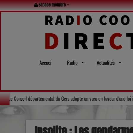
Espace membre
Accueil
Radio
Actualités
lle tout l’été
Solidarité : Le Conseil départemental du Gers adopt
Insolite : Les gendarm