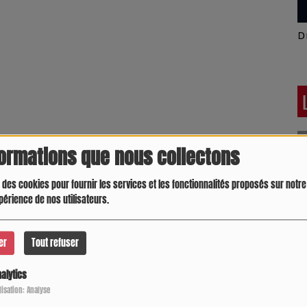
Latino América
D
formations que nous collectons
 des cookies pour fournir les services et les fonctionnalités proposés sur notre 
périence de nos utilisateurs.
er
Tout refuser
alytics
Crespo Christine
J
P
ilisation: Analyse