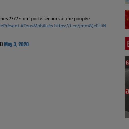
rmes ????‍♂️ ont porté secours à une poupée
ePrésent
#TousMobilisés
https://t.co/jmm8JcEHiN
4)
May 3, 2020