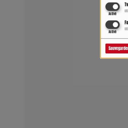
Tw
Ut
Activé
F
Ut
Activé
Sauvegarde