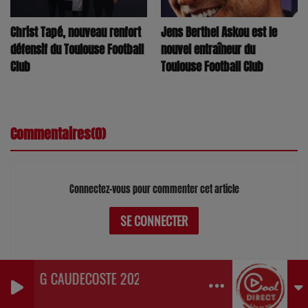
Jens Berthel Askou est le
Christ Tapé, nouveau renfort
nouvel entraîneur du
défensif du Toulouse Football
Toulouse Football Club
Club
Commentaires(0)
Connectez-vous pour commenter cet article
SE CONNECTER
KARTING CAUDECOSTE 2026
0
0
0
 Radio