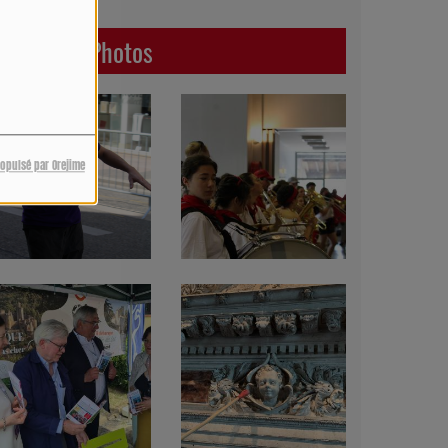
Dernières Photos
ropulsé par Orejime