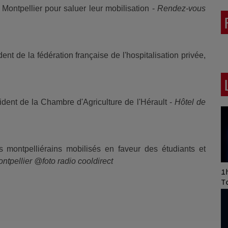
ontpellier pour saluer leur mobilisation -
Rendez-vous
t de la fédération française de l'hospitalisation privée,
ent de la Chambre d'Agriculture de l'Hérault -
Hôtel de
s montpelliérains mobilisés en faveur des étudiants et
tpellier @foto radio cooldirect
Art of Mixing Series
1h
Proposée par Jean
T
Anza