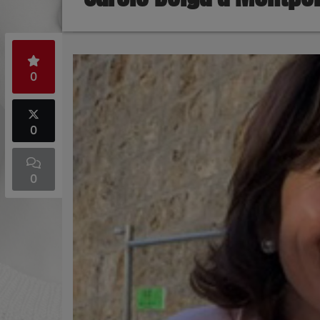
0
0
0