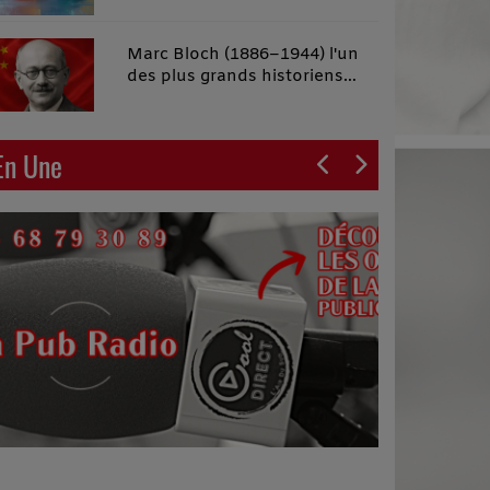
malins"
Marc Bloch (1886–1944) l'un
des plus grands historiens
français du XXe siècle
En Une