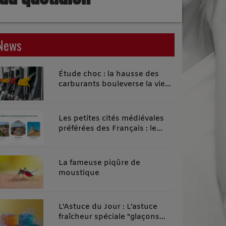
News
Étude choc : la hausse des
carburants bouleverse la vie
quotidienne des habitants des
territoires ruraux
Les petites cités médiévales
préférées des Français : le
classement 2026 qui remonte
le temps
La fameuse piqûre de
moustique
L'Astuce du Jour : L'astuce
fraîcheur spéciale "glaçons