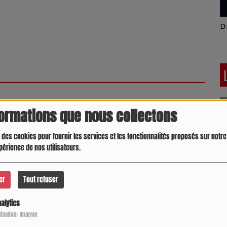
Latino América
D
pour commenter cet article
formations que nous collectons
 CONNECTER
 des cookies pour fournir les services et les fonctionnalités proposés sur notre 
périence de nos utilisateurs.
er
Tout refuser
alytics
Crespo Christine
J
P
ilisation: Analyse