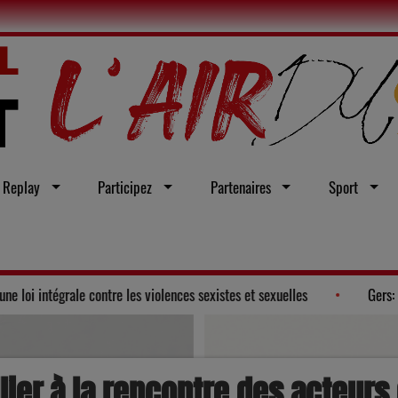
Replay
Participez
Partenaires
Sport
 Gers adopte un vœu en faveur d'une loi intégrale contre les violences sexi
lier à la rencontre des acteurs