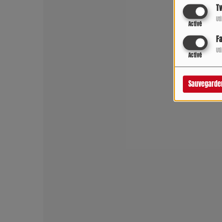
Tw
Ut
Activé
F
Ut
Activé
Sauvegarde