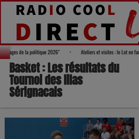
ès des "100 nouveaux visages de la politique 2026"
Ateliers et 
Basket : Les résultats du
Tournoi des lilas
Sérignacais