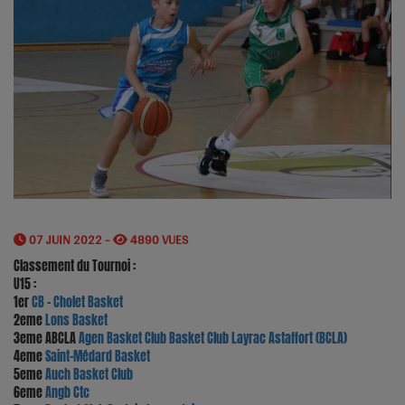
07 JUIN 2022 -
4890 VUES
Classement du Tournoi :
U15 :
1er
CB - Cholet Basket
2eme
Lons Basket
3eme ABCLA
Agen Basket Club
Basket Club Layrac Astaffort (BCLA)
4eme
Saint-Médard Basket
5eme
Auch Basket Club
6eme
Angb Ctc