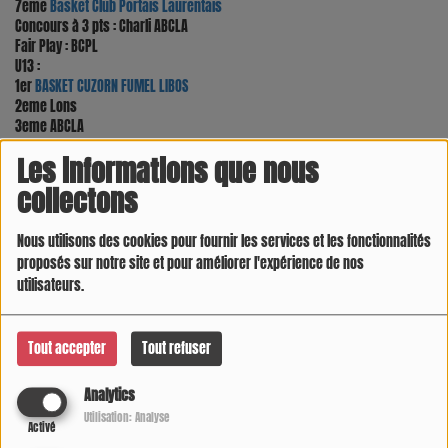
7eme
Basket Club Portais Laurentais
Concours à 3 pts : Charli ABCLA
Fair Play : BCPL
U13 :
1er
BASKET CUZORN FUMEL LIBOS
2eme Lons
3eme ABCLA
4eme ANGB
Les informations que nous
5eme BCPL
Concours à 3 pts : Leo Lons
collectons
Fair Play : Fumel
Nous utilisons des cookies pour fournir les services et les fonctionnalités
proposés sur notre site et pour améliorer l'expérience de nos
utilisateurs.
Tout accepter
Tout refuser
Analytics
Utilisation: Analyse
Activé