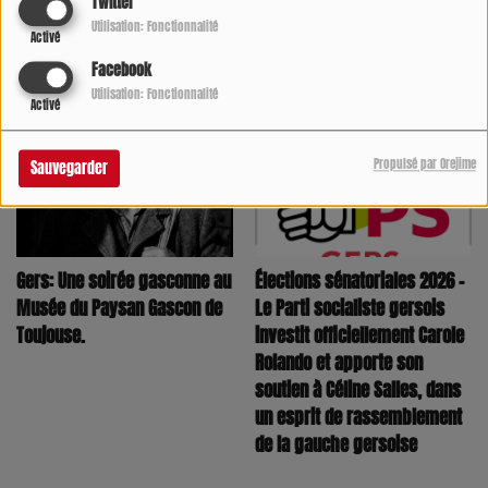
Twitter
@Foto radio cooldirect
Utilisation: Fonctionnalité
Activé
Voir aussi
Facebook
Utilisation: Fonctionnalité
Activé
Propulsé par Orejime
Sauvegarder
Élections sénatoriales 2026 –
Gers: Une soirée gasconne au
Le Parti socialiste gersois
Musée du Paysan Gascon de
investit officiellement Carole
Toujouse.
Rolando et apporte son
soutien à Céline Salles, dans
un esprit de rassemblement
de la gauche gersoise