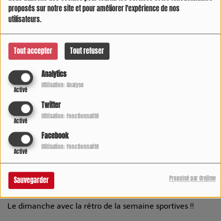
proposés sur notre site et pour améliorer l'expérience de nos
utilisateurs.
Tout accepter
Tout refuser
Analytics
Utilisation: Analyse
Activé
Twitter
Utilisation: Fonctionnalité
Activé
Facebook
Utilisation: Fonctionnalité
Activé
05 JANVIER 2025 -
10595 VUES
Propulsé par Orejime
Sauvegarder
Écouter le podcast
Télécharger le podcast
Le dimanche avec la rétro de la semaine sportives !!