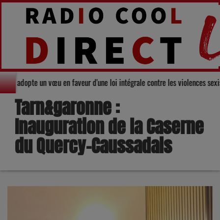
eil départemental du Gers adopte un vœu en faveur d'une loi intégrale contr
Tarn&garonne :
Inauguration de la Caserne
du Quercy-Caussadais