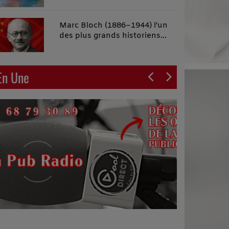
malins"
Marc Bloch (1886–1944) l'un
des plus grands historiens
français du XXe siècle
En Une