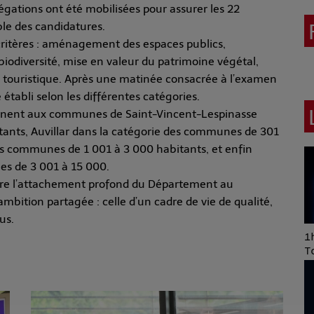
égations ont été mobilisées pour assurer les 22
ble des candidatures.
ritères : aménagement des espaces publics,
 biodiversité, mise en valeur du patrimoine végétal,
té touristique. Après une matinée consacrée à l’examen
é établi selon les différentes catégories.
ennent aux communes de Saint-Vincent-Lespinasse
itants, Auvillar dans la catégorie des communes de 301
es communes de 1 001 à 3 000 habitants, et enfin
es de 3 001 à 15 000.
ière l’attachement profond du Département au
bition partagée : celle d’un cadre de vie de qualité,
us.
Art of Mixing Series
1h
Proposée par Jean
T
Anza