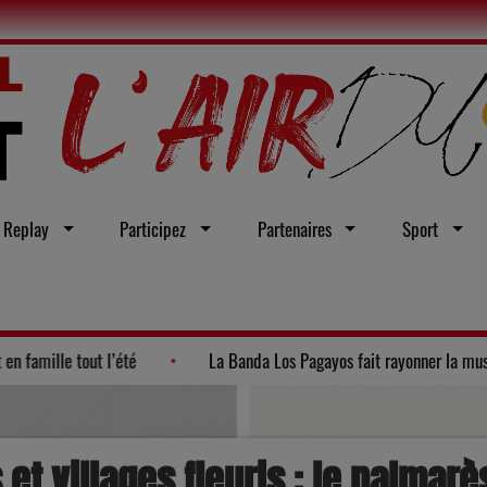
Replay
Participez
Partenaires
Sport
 2026"
Ateliers et visites : le Lot en famille tout l’été
s et villages fleuris : le palmar