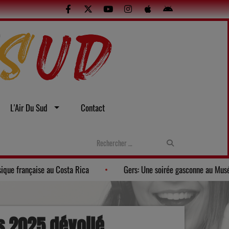
L'Air Du Sud
Contact
La Banda Los Pagayos fait rayonner la musique française au Costa Rica
ès 2025 dévoilé