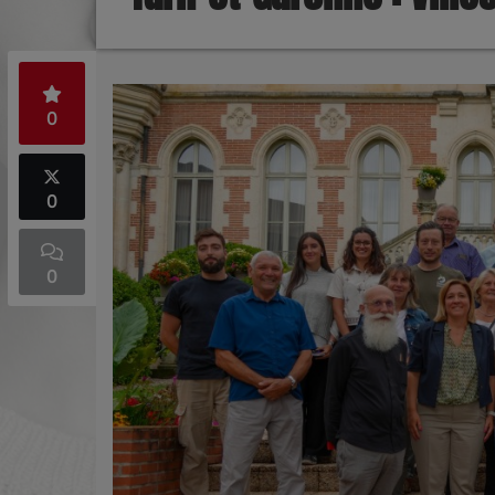
0
0
0