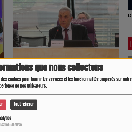
Latino América
D
formations que nous collectons
e
Élection de Jean-Claude Bertelli à la tête du Conseil
Département de Tarn-et-Garonne
 des cookies pour fournir les services et les fonctionnalités proposés sur notre 
périence de nos utilisateurs.
er
Tout refuser
alytics
Crespo Christine
J
P
ilisation: Analyse
pour commenter cet article