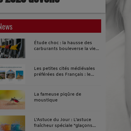
News
Étude choc : la hausse des
carburants bouleverse la vie
quotidienne des habitants des
territoires ruraux
Les petites cités médiévales
préférées des Français : le
classement 2026 qui remonte
le temps
La fameuse piqûre de
moustique
L'Astuce du Jour : L'astuce
fraîcheur spéciale "glaçons