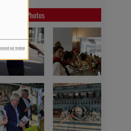
Dernières Photos
ropulsé par Orejime