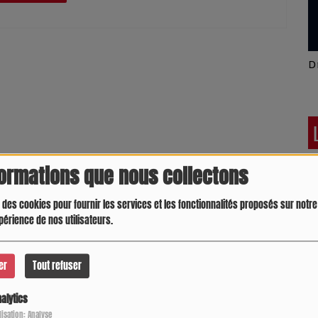
Latino América
D
formations que nous collectons
 des cookies pour fournir les services et les fonctionnalités proposés sur notre 
périence de nos utilisateurs.
er
Tout refuser
alytics
Crespo Christine
J
ilisation: Analyse