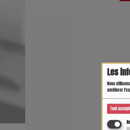
Les in
Nous utilisons
améliorer l'ex
Tout accept
An
Ut