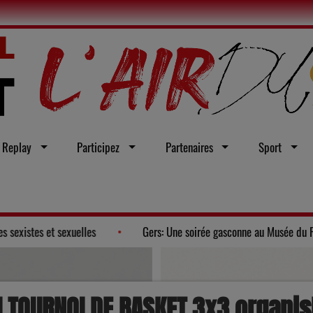
Replay
Participez
Partenaires
Sport
 loi intégrale contre les violences sexistes et sexuelles
Gers: 
U TOURNOI DE BASKET 3x3 organisÉ