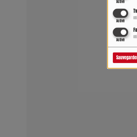
Activé
Tw
Ut
Activé
F
Ut
Activé
Sauvegarde