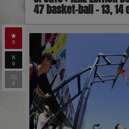
47 basket-ball – 13, 14 
0
0
0