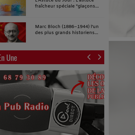
L'Astuce du Jour : L'astuce
fraîcheur spéciale "glaçons
malins"
Marc Bloch (1886–1944) l'un
des plus grands historiens
français du XXe siècle
En Une