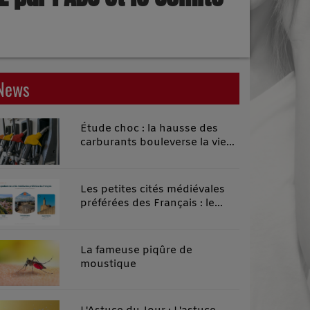
News
Étude choc : la hausse des
carburants bouleverse la vie
quotidienne des habitants des
territoires ruraux
Les petites cités médiévales
préférées des Français : le
classement 2026 qui remonte
le temps
La fameuse piqûre de
moustique