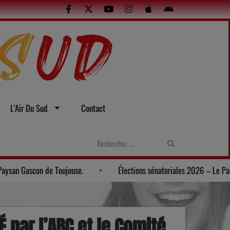
L'Air Du Sud
Contact
Une soirée gasconne au Musée du Paysan Gascon de Toujouse.
Él
 par l’ABC et le Comité