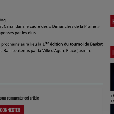
ting
ont Canal dans le cadre des « Dimanches de la Prairie »
penses par les élus
ère
n
prochains aura lieu la
1
édition du tournoi de Basket
-Ball, soutenus par la Ville d’Agen, Place Jasmin.
Art of Mixing Series
1h
pour commenter cet article
Proposée par Jean
T
Anza
 CONNECTER