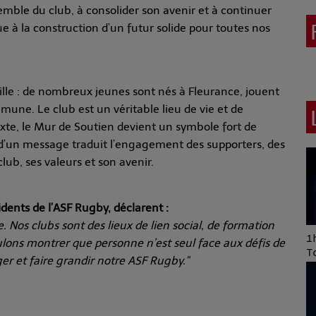
semble du club, à consolider son avenir et à continuer
e à la construction d’un futur solide pour toutes nos
lle : de nombreux jeunes sont nés à Fleurance, jouent
mune. Le club est un véritable lieu de vie et de
exte, le Mur de Soutien devient un symbole fort de
 d’un message traduit l’engagement des supporters, des
lub, ses valeurs et son avenir.
ents de l’ASF Rugby, déclarent :
e. Nos clubs sont des lieux de lien social, de formation
Art of Mixing Series
1h
ulons montrer que personne n’est seul face aux défis de
Proposée par Jean
T
er et faire grandir notre ASF Rugby."
Anza