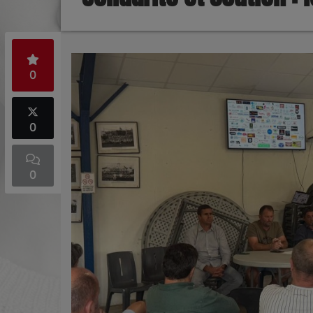
0
0
0