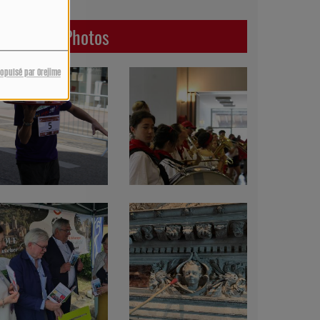
Dernières Photos
ropulsé par Orejime