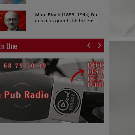
malins"
Marc Bloch (1886–1944) l'un
des plus grands historiens
français du XXe siècle
En Une