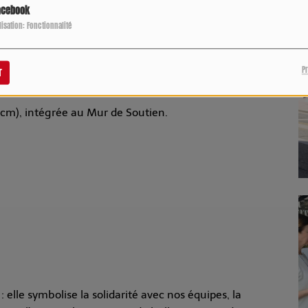
acebook
ilisation: Fonctionnalité
P
r
cm), intégrée au Mur de Soutien.
 elle symbolise la solidarité avec nos équipes, la