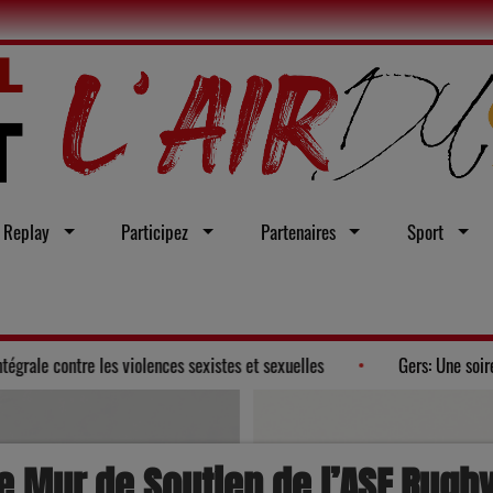
Replay
Participez
Partenaires
Sport
un vœu en faveur d'une loi intégrale contre les violences sexistes et sexue
 le Mur de Soutien de l’ASF Rugb