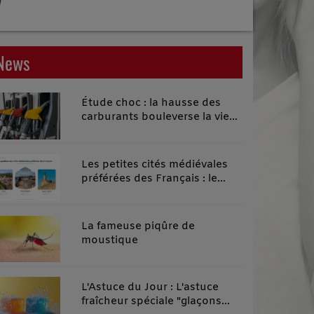
News
Étude choc : la hausse des
carburants bouleverse la vie
quotidienne des habitants des
territoires ruraux
Les petites cités médiévales
préférées des Français : le
classement 2026 qui remonte
le temps
La fameuse piqûre de
moustique
L'Astuce du Jour : L'astuce
fraîcheur spéciale "glaçons