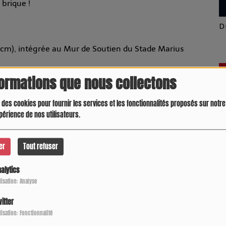
 brique !
Latino América
D
 cm), intégrée au Mur de Soutien du Stade Marius
formations que nous collectons
 des cookies pour fournir les services et les fonctionnalités proposés sur notre 
périence de nos utilisateurs.
er
Tout refuser
alytics
ilisation: Analyse
cm), intégrée au Mur de Soutien.
itter
Crespo Christine
J
P
ilisation: Fonctionnalité