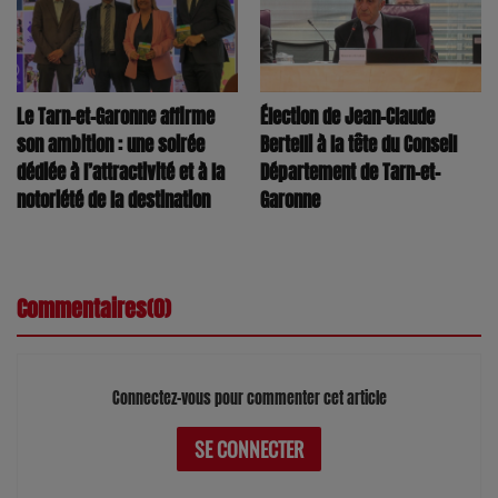
Le Tarn-et-Garonne affirme
Élection de Jean-Claude
son ambition : une soirée
Bertelli à la tête du Conseil
dédiée à l’attractivité et à la
Département de Tarn-et-
notoriété de la destination
Garonne
Commentaires(0)
Connectez-vous pour commenter cet article
SE CONNECTER