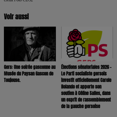
Voir aussi
Élections sénatoriales 2026 –
Gers: Une soirée gasconne au
Le Parti socialiste gersois
Musée du Paysan Gascon de
investit officiellement Carole
Toujouse.
Rolando et apporte son
soutien à Céline Salles, dans
un esprit de rassemblement
de la gauche gersoise