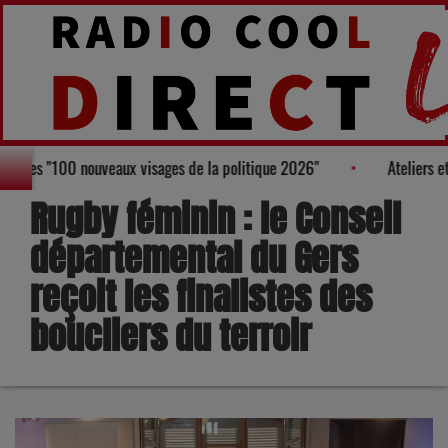
u Palmarès des "100 nouveaux visages de la politique 2026"
Ate
Rugby féminin : le Conseil
départemental du Gers
reçoit les finalistes des
boucliers du terroir