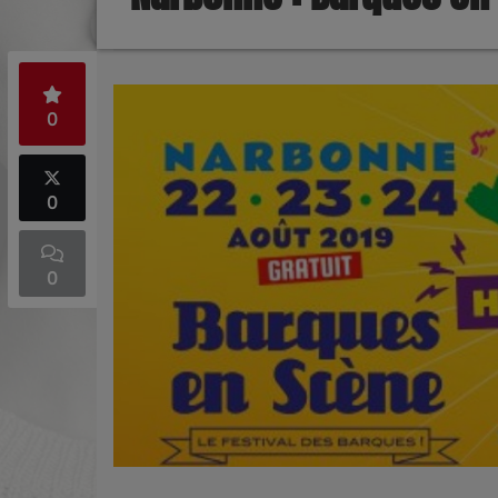
0
0
0