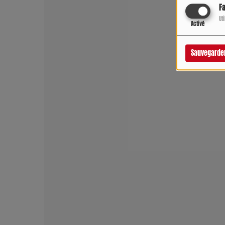
F
Ut
Activé
Sauvegarde