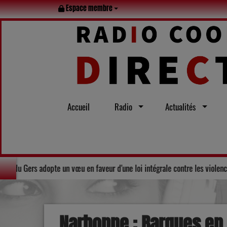
Espace membre
Accueil
Radio
Actualités
 l’été
Solidarité : Le Conseil départemental du Gers adopte un vœ
Narbonne : Barques en