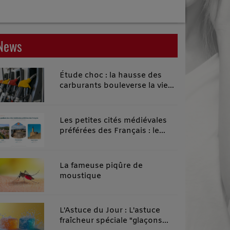
News
Étude choc : la hausse des
carburants bouleverse la vie
quotidienne des habitants des
territoires ruraux
Les petites cités médiévales
préférées des Français : le
classement 2026 qui remonte
le temps
La fameuse piqûre de
moustique
L'Astuce du Jour : L'astuce
fraîcheur spéciale "glaçons