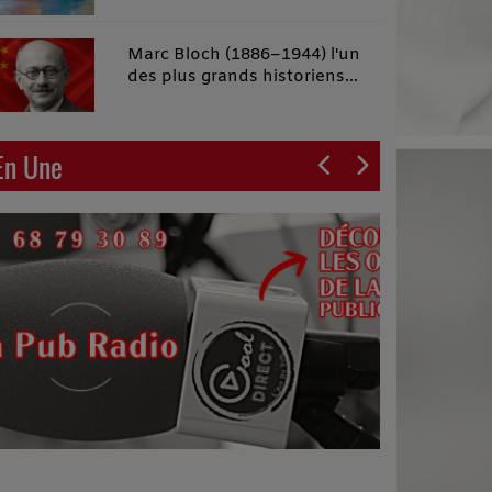
malins"
Marc Bloch (1886–1944) l'un
des plus grands historiens
français du XXe siècle
En Une