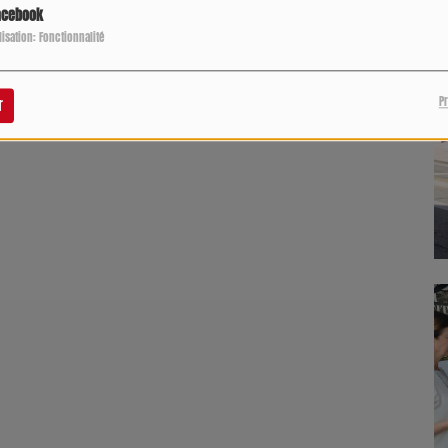
acebook
ilisation: Fonctionnalité
P
r