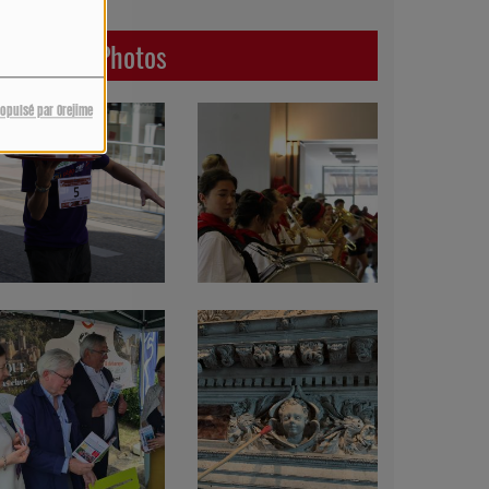
Dernières Photos
ropulsé par Orejime