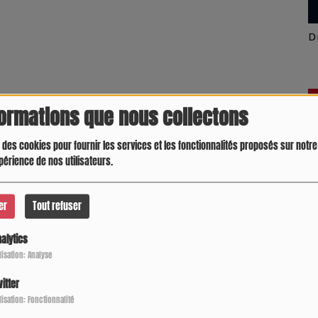
Latino América
D
formations que nous collectons
 des cookies pour fournir les services et les fonctionnalités proposés sur notre 
périence de nos utilisateurs.
er
Tout refuser
alytics
ilisation: Analyse
itter
Crespo Christine
J
P
ilisation: Fonctionnalité