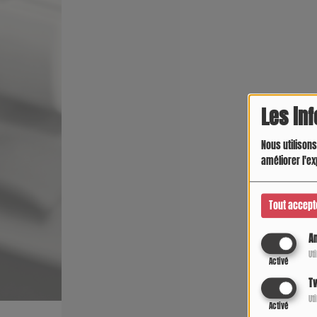
Les in
Nous utilisons
améliorer l'ex
Tout accept
An
Ut
Activé
Tw
Ut
Activé