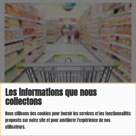
Les informations que nous
collectons
09 SEPTEMBRE 2025 -
2610 VUES
Une journée de mobilisation nationale est prévue le
Nous utilisons des cookies pour fournir les services et les fonctionnalités
mercredi 10 septembre en France, avec un impact
proposés sur notre site et pour améliorer l'expérience de nos
utilisateurs.
potentiel sur de nombreux secteurs, dont le commerce.