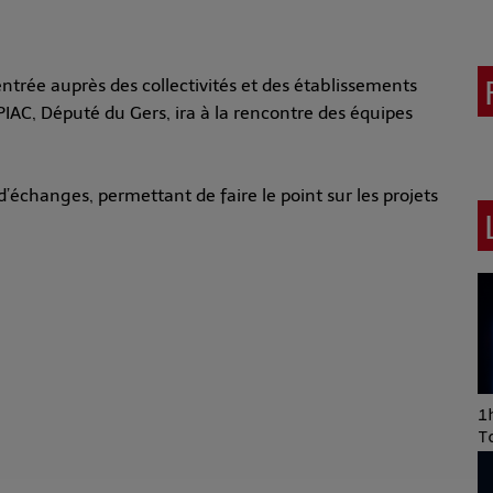
entrée auprès des collectivités et des établissements
AC, Député du Gers, ira à la rencontre des équipes
’échanges, permettant de faire le point sur les projets
Art of Mixing Series
1h
Proposée par Jean
T
Anza