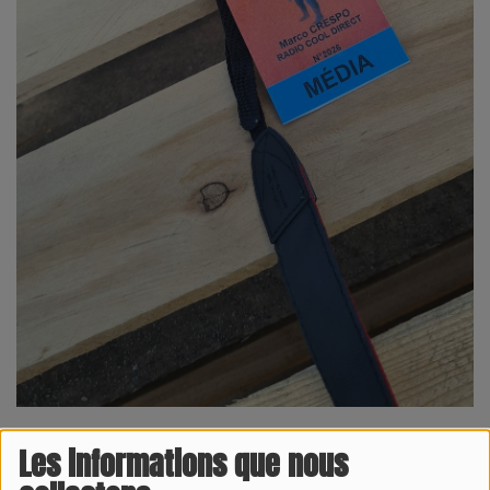
Les informations que nous
08 JUILLET 2026 -
1008 VUES