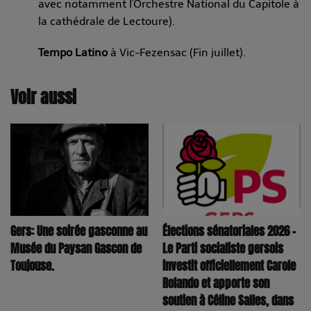
avec notamment l'Orchestre National du Capitole à
la cathédrale de Lectoure).
Tempo Latino
à Vic-Fezensac (Fin juillet).
Voir aussi
Élections sénatoriales 2026 –
Gers: Une soirée gasconne au
Le Parti socialiste gersois
Musée du Paysan Gascon de
investit officiellement Carole
Toujouse.
Rolando et apporte son
soutien à Céline Salles, dans