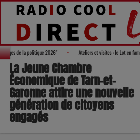
ès des "100 nouveaux visages de la politique 2026"
Ateliers et v
La Jeune Chambre
Économique de Tarn-et-
Garonne attire une nouvelle
génération de citoyens
engagés