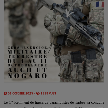
01 OCTOBRE 2025 -
1939 VUES
er
Le 1
Régiment de hussards parachutistes de Tarbes va conduire