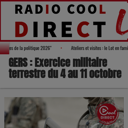
 des "100 nouveaux visages de la politique 2026"
Ateliers et vis
GERS : Exercice militaire
terrestre du 4 au 11 octobre