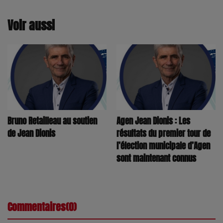
Voir aussi
Bruno Retailleau au soutien
Agen Jean Dionis : Les
de Jean Dionis
résultats du premier tour de
l’élection municipale d’Agen
sont maintenant connus
Commentaires(0)