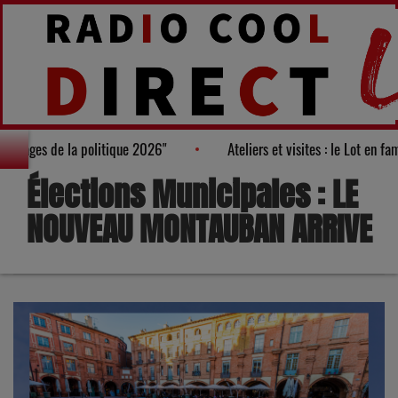
ès des "100 nouveaux visages de la politique 2026"
Ateliers et v
Élections Municipales : LE
NOUVEAU MONTAUBAN ARRIVE