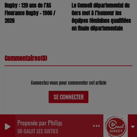
Rugby : 120 ans de l’AS
Le Conseil départemental du
Fleurance Rugby – 1906 /
Gers met à l’honneur les
2026
équipes féminines qualifiées
en finale départementale
Commentaires(0)
Connectez-vous pour commenter cet article
SE CONNECTER
Proposée par Philippe Detraux
0
0
0
00-SALUT LES SIXTIES