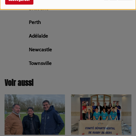
Brisbane
Perth
Adélaïde
Newcastle
Townsville
Voir aussi