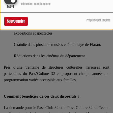
culturelles à prix réduit.
Utilisation: Fonctionnalité
Activé
Quels avantages ?
Propulsé par Orejime
Sauvegarder
Tarifs préférentiels pour de nombreux festivals, concerts,
expositions et spectacles.
Gratuité dans plusieurs musées et à l’abbaye de Flaran.
Réductions dans les cinémas du département.
Près d’une trentaine de structures culturelles gersoises sont
partenaires du Pass’Culture 32 et proposent chaque année une
programmation variée accessible aux familles.
Comment bénéficier de ces deux dispositifs ?
La demande pour le Pass Club 32 et le Pass Culture 32 s’effectue