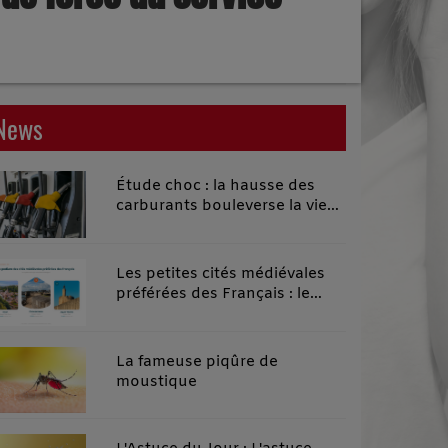
News
Étude choc : la hausse des
carburants bouleverse la vie
quotidienne des habitants des
territoires ruraux
Les petites cités médiévales
préférées des Français : le
classement 2026 qui remonte
le temps
La fameuse piqûre de
moustique