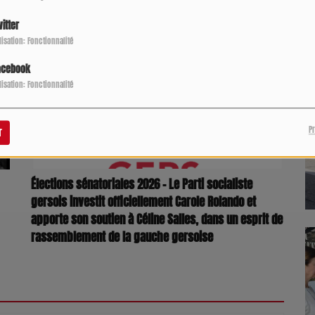
P
itter
ilisation: Fonctionnalité
acebook
ilisation: Fonctionnalité
P
r
Élections sénatoriales 2026 – Le Parti socialiste
gersois investit officiellement Carole Rolando et
apporte son soutien à Céline Salles, dans un esprit de
rassemblement de la gauche gersoise