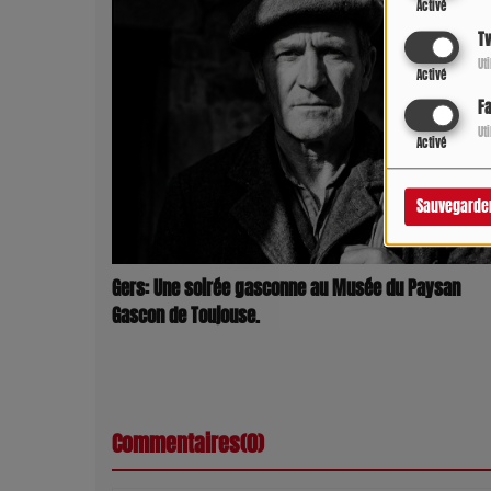
Activé
Tw
Ut
Activé
F
Ut
Activé
Sauvegarde
Gers: Une soirée gasconne au Musée du Paysan
Gascon de Toujouse.
Commentaires(0)