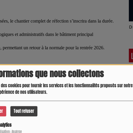
sées, le chantier complet de réfection s’inscrira dans la durée.
Latino América
D
giques et administratifs dans le bâtiment principal
e, permettant un retour à la normale pour la rentrée 2026.
formations que nous collectons
e du service public. Le Conseil départemental du Gers remercie
 des cookies pour fournir les services et les fonctionnalités proposés sur notre 
ération exemplaire. Cette mobilisation collective a permis de
périence de nos utilisateurs.
 de la réussite et du bien-être des collégiens du secteur de
l départemental
er
Tout refuser
alytics
Crespo Christine
J
ilisation: Analyse