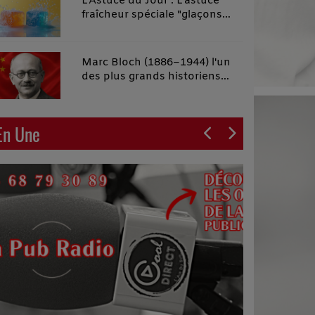
L'Astuce du Jour : L'astuce
fraîcheur spéciale "glaçons
malins"
Marc Bloch (1886–1944) l'un
des plus grands historiens
français du XXe siècle
En Une