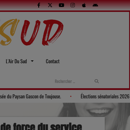
L'Air Du Sud
Contact
 et sexuelles
Gers: Une soirée gasconne au Musée du Paysan Ga
de force du service