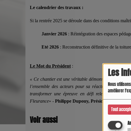
Le calendrier des travaux :
Si la rentrée 2025 se déroule dans des conditions maîtri
Janvier 2026
: Réintégration des espaces pédago
Eté 2026
: Reconstruction définitive de la toitur
Le Mot du Président
:
Les in
« Ce chantier est une véritable démonstration de forc
Nous utilisons
l’ensemble des acteurs pour sa réactivité et sa coop
améliorer l'ex
transformer une épreuve en défi relevé, au service
Fleurance
» -
Philippe Dupouy, Président du Consei
Tout accept
Voir aussi
An
Ut