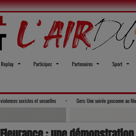
Replay
Participez
Partenaires
Sport
s adopte un vœu en faveur d'une loi intégrale contre les violences sexistes
Fleurance : une démonstration 