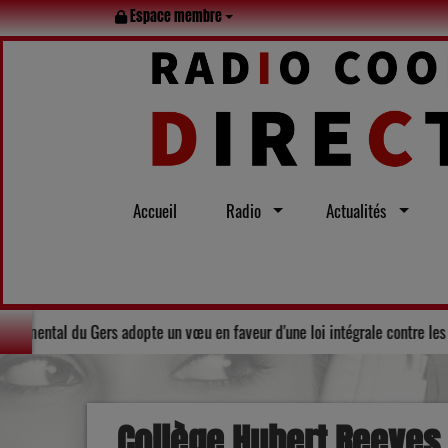
Espace membre
Accueil
Radio
Actualités
en famille tout l’été
Solidarité : Le Conseil départemental du Ger
Collège Hubert Reeves 