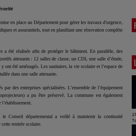
écurité
té mise en place au Département pour gérer les travaux d'urgence,
idiques et assurantiels, tout en planifiant une rénovation complète
re a été réalisée afin de protéger le bâtiment. En parallèle, des
portifs attenants : 12 salles de classe, un CDI, une salle d’étude,
 y ont été aménagés. Les sanitaires, la vie scolaire et l’espace de
tallée dans une salle attenante.
s par des entreprises spécialisées. L’ensemble de l’équipement
éoprojecteurs) a pu être préservé. La commune est également
 l’établissement.
Art of Mixing Series
1h
 le Conseil départemental a veillé à maintenir la continuité
Proposée par Jean
T
cette rentrée scolaire.
Anza