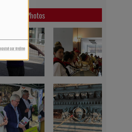
Dernières Photos
ropulsé par Orejime