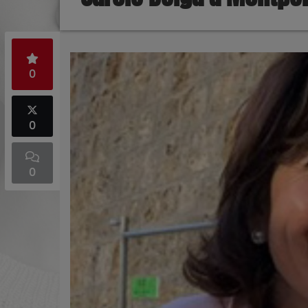
0
0
0