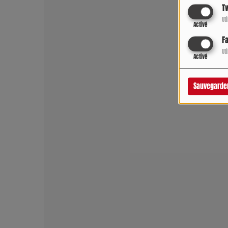
Tw
Ut
Activé
F
Ut
Activé
Sauvegarde