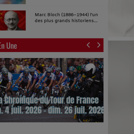
malins"
Marc Bloch (1886–1944) l'un
des plus grands historiens
français du XXe siècle
En Une