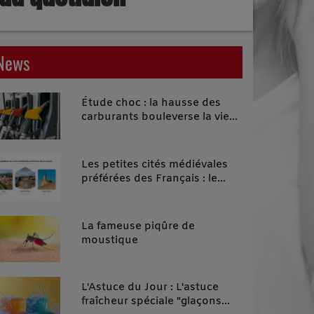
News
Étude choc : la hausse des
carburants bouleverse la vie
quotidienne des habitants des
territoires ruraux
Les petites cités médiévales
préférées des Français : le
classement 2026 qui remonte
le temps
La fameuse piqûre de
moustique
L'Astuce du Jour : L'astuce
fraîcheur spéciale "glaçons