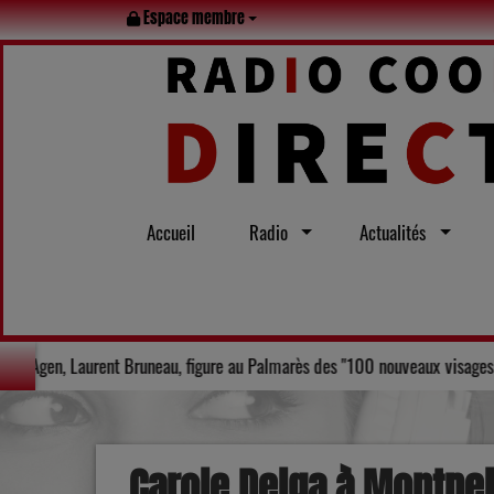
Espace membre
Accueil
Radio
Actualités
ans le Gers
"Le maire d'Agen, Laurent Bruneau, figure au Palm
Carole Delga à Montpel