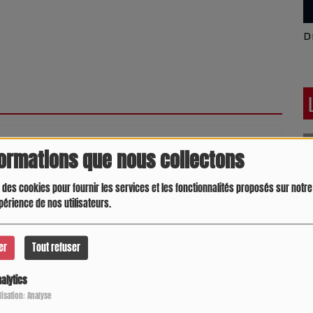
L
pour commenter cet article
formations que nous collectons
 CONNECTER
 des cookies pour fournir les services et les fonctionnalités proposés sur notre 
périence de nos utilisateurs.
er
Tout refuser
alytics
Crespo Christine
Julie On aime la
M
Pêche
N
ilisation: Analyse