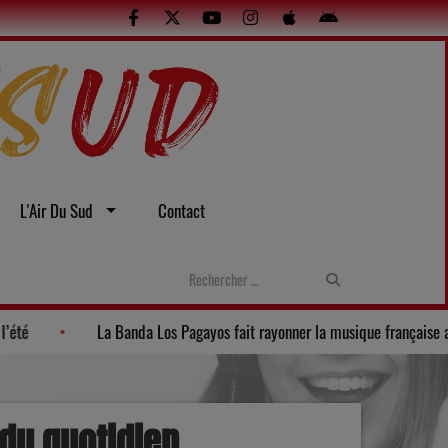
L'Air Du Sud
Contact
t visites : le Lot en famille tout l’été
La Banda Los Pagayos fait 
 du quotidien