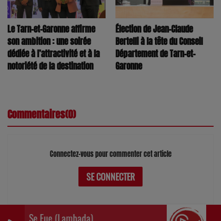
Le Tarn-et-Garonne affirme
Élection de Jean-Claude
son ambition : une soirée
Bertelli à la tête du Conseil
dédiée à l’attractivité et à la
Département de Tarn-et-
notoriété de la destination
Garonne
Commentaires(0)
Connectez-vous pour commenter cet article
SE CONNECTER
ndo Se Fue (Lambada)