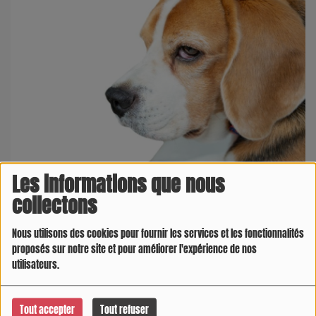
Les informations que nous
collectons
09 JUIN 2025 -
2995 VUES
Des rapports de diverses organisations de défense des
Nous utilisons des cookies pour fournir les services et les fonctionnalités
proposés sur notre site et pour améliorer l'expérience de nos
droits des animaux indiquent qu'environ 1 600 beagles
utilisateurs.
nés en France risquent d'être transférés dans des
laboratoires, notamment celui d'Aptuit à Vérone, en
Italie, pour des tests sur les animaux.
Tout accepter
Tout refuser