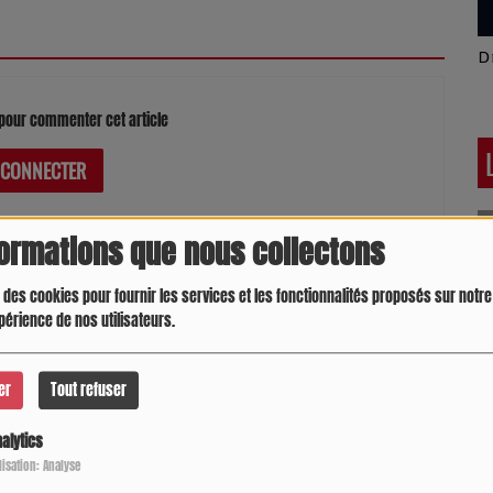
Latino América
D
pour commenter cet article
 CONNECTER
formations que nous collectons
 des cookies pour fournir les services et les fonctionnalités proposés sur notre 
périence de nos utilisateurs.
er
Tout refuser
alytics
Crespo Christine
J
P
ilisation: Analyse