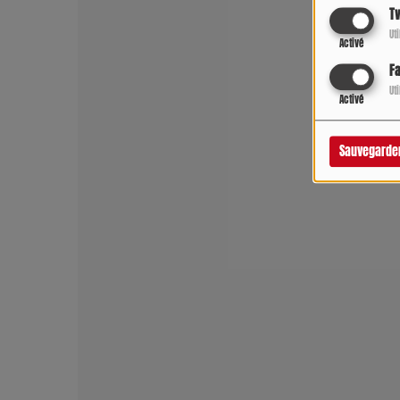
Tw
Ut
Activé
F
Ut
Activé
Sauvegarde