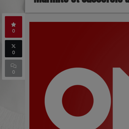
0
0
0