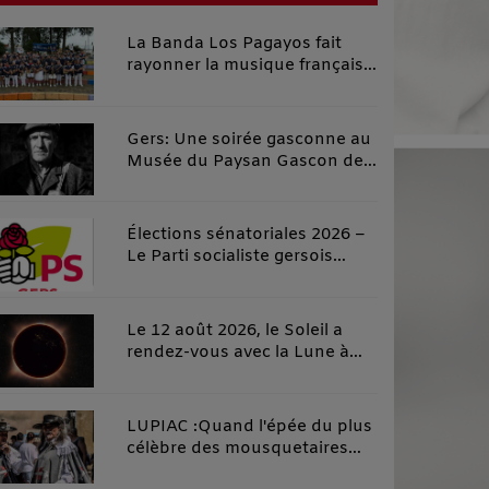
La Banda Los Pagayos fait
rayonner la musique française
au Costa Rica
Gers: Une soirée gasconne au
Musée du Paysan Gascon de
Toujouse.
Élections sénatoriales 2026 –
Le Parti socialiste gersois
investit officiellement Carole
Rolando et apporte son
soutien à Céline Salles, dans
Le 12 août 2026, le Soleil a
un esprit de rassemblement
rendez-vous avec la Lune à
de la gauche gersoise
Fleurance
LUPIAC :Quand l'épée du plus
célèbre des mousquetaires
croise la plume du plus grand