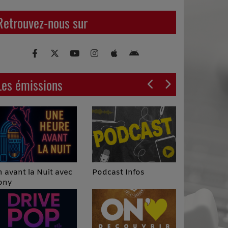
des fabulistes, l'Histoire fait
d'incroyables étincelles !
Retrouvez-nous sur
Les émissions
Podcast Infos
 avant la Nuit avec
ony