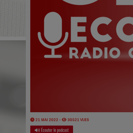
21 MAI 2022 -
30521 VUES
Écouter le podcast