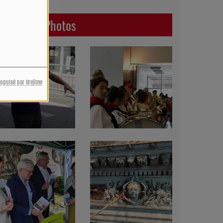
Dernières Photos
ropulsé par Orejime