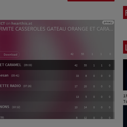
s
Art of Mixing Series
1h
Proposée par Jean
T
Anza