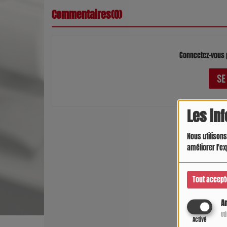
Commentaires(0)
Connectez-vous 
SE
Les in
Nous utilisons
améliorer l'ex
Tout accept
An
Ut
Activé