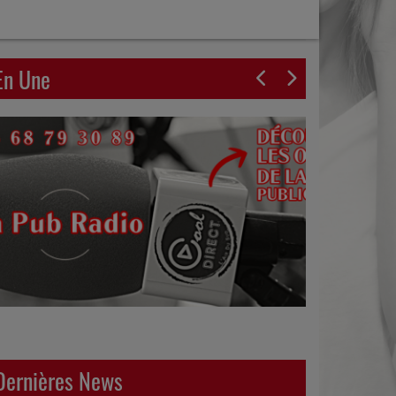
En Une
Dernières News