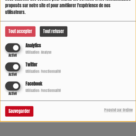
proposés sur notre site et pour améliorer l'expérience de nos
utilisateurs.
Tout accepter
Tout refuser
Analytics
Utilisation: Analyse
Activé
Twitter
Utilisation: Fonctionnalité
Activé
Facebook
05 AOÛT 2026 -
666581 VUES
Utilisation: Fonctionnalité
Activé
Écouter le podcast
Télécharger le podcast
Propulsé par Orejime
Sauvegarder
L'infos sur radio COOL DIRECT de 7h à 21h