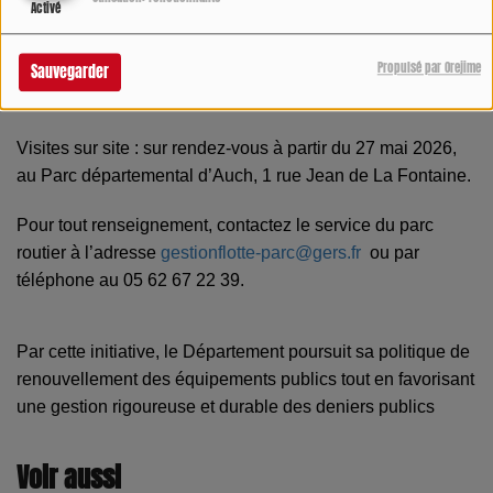
Activé
Visibilité des lots en ligne : à partir du jeudi 21 mai 2026
Propulsé par Orejime
Sauvegarder
Période des enchères : jusqu’au jeudi 4 juin 2026
Visites sur site : sur rendez-vous à partir du 27 mai 2026,
au Parc départemental d’Auch, 1 rue Jean de La Fontaine.
Pour tout renseignement, contactez le service du parc
routier à l’adresse
gestionflotte-parc@gers.fr
ou par
téléphone au 05 62 67 22 39.
Par cette initiative, le Département poursuit sa politique de
renouvellement des équipements publics tout en favorisant
une gestion rigoureuse et durable des deniers publics
Voir aussi