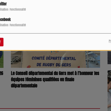
itter
ilisation: Fonctionnalité
acebook
ilisation: Fonctionnalité
P
r
26
Le Conseil départemental du Gers met à l’honneur les
équipes féminines qualifiées en finale
départementale