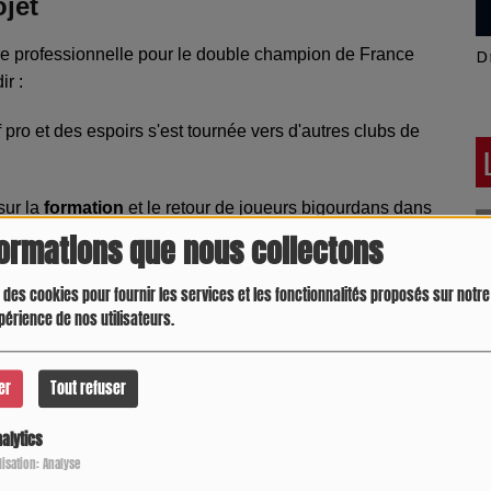
jet
re professionnelle pour le double champion de France
Latino América
D
ir :
if pro et des espoirs s'est tournée vers d'autres clubs de
sur la
formation
et le retour de joueurs bigourdans dans
re une équipe compétitive.
formations que nous collectons
ales et le sponsoring ont été réajustés pour
 des cookies pour fournir les services et les fonctionnalités proposés sur notre 
servant l'école de rugby.
périence de nos utilisateurs.
ters de Trélut, mais l'objectif affiché par la nouvelle
er
Tout refuser
our entamer une remontée progressive dans la hiérarchie
alytics
Crespo Christine
J
P
ilisation: Analyse