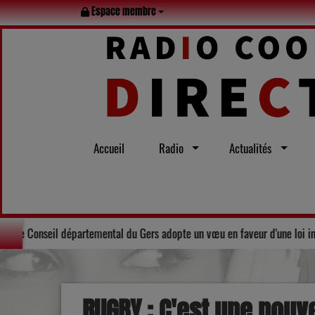
Espace membre
Accueil
Radio
Actualités
amille tout l’été
Solidarité : Le Conseil départemental du Gers ad
RUGBY : C'est une nouv