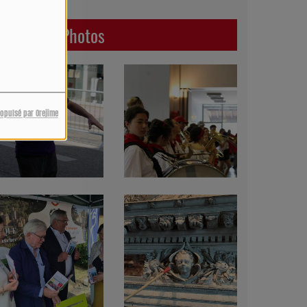
Dernières Photos
ropulsé par Orejime