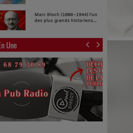
malins"
Marc Bloch (1886–1944) l'un
des plus grands historiens
français du XXe siècle
En Une