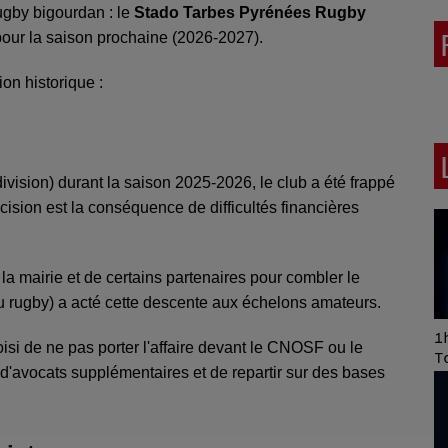
ugby bigourdan : le
Stado Tarbes Pyrénées Rugby
our la saison prochaine (2026-2027).
ion historique :
ivision) durant la saison 2025-2026, le club a été frappé
écision est la conséquence de difficultés financières
la mairie et de certains partenaires pour combler le
u rugby) a acté cette descente aux échelons amateurs.
Art of Mixing Series
1h
isi de ne pas porter l'affaire devant le CNOSF ou le
Proposée par Jean
T
is d'avocats supplémentaires et de repartir sur des bases
Anza